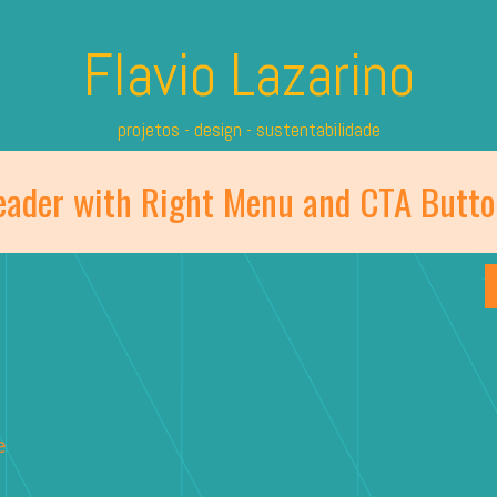
Flavio Lazarino
projetos - design - sustentabilidade
eader with Right Menu and CTA Butto
e