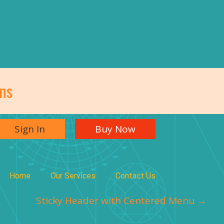
ns
Sign In
Buy Now
Home
Our Services
Contact Us
Sticky Header with Centered Menu
→