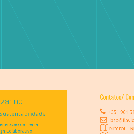
Contatos/ Con
azarino
+351 961 519
 Sustentabilidade
laza@flavio
generação da Terra
Niterói – Ri
ign Colaborativo