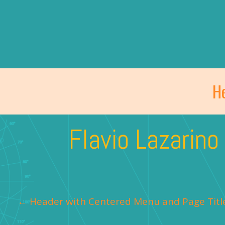
Skip
to
content
H
Flavio Lazarino
P
←
Header with Centered Menu and Page Titl
o